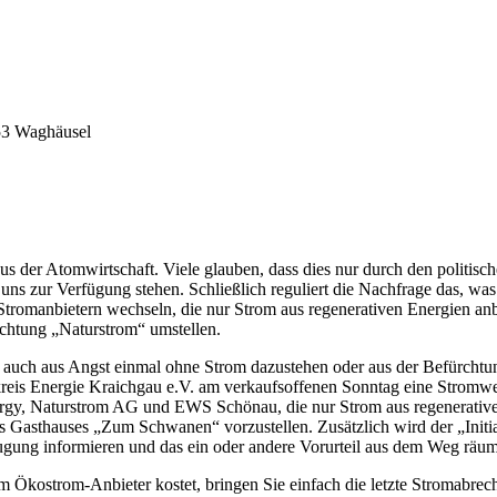
53 Waghäusel
 der Atomwirtschaft. Viele glauben, dass dies nur durch den politisch
uns zur Verfügung stehen. Schließlich reguliert die Nachfrage das, was 
Stromanbietern wechseln, die nur Strom aus regenerativen Energien an
chtung „Naturstrom“ umstellen.
l auch aus Angst einmal ohne Strom dazustehen oder aus der Befürchtung
vkreis Energie Kraichgau e.V. am verkaufsoffenen Sonntag eine Strom
rgy, Naturstrom AG und EWS Schönau, die nur Strom aus regenerative
Gasthauses „Zum Schwanen“ vorzustellen. Zusätzlich wird der „Initiat
eugung informieren und das ein oder andere Vorurteil aus dem Weg räu
 Ökostrom-Anbieter kostet, bringen Sie einfach die letzte Stromabrec