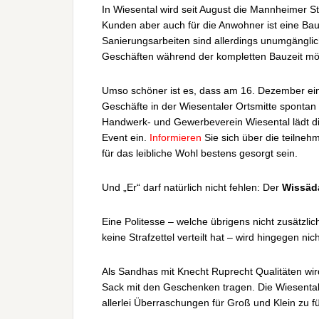
In Wiesental wird seit August die Mannheimer S
Kunden aber auch für die Anwohner ist eine Baus
Sanierungsarbeiten sind allerdings unumgänglic
Geschäften während der kompletten Bauzeit möglic
Umso schöner ist es, dass am 16. Dezember ein
Geschäfte in der Wiesentaler Ortsmitte sponta
Handwerk- und Gewerbeverein Wiesental lädt d
Event ein.
Informieren
Sie sich über die teilne
für das leibliche Wohl bestens gesorgt sein.
Und „Er“ darf natürlich nicht fehlen: Der
Wissäd
Eine Politesse – welche übrigens nicht zusätzlic
keine Strafzettel verteilt hat – wird hingegen nich
Als Sandhas mit Knecht Ruprecht Qualitäten wi
Sack mit den Geschenken tragen. Die Wiesenta
allerlei Überraschungen für Groß und Klein zu fü