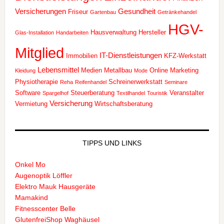
Versicherungen
Gesundheit
Friseur
Gartenbau
Getränkehandel
HGV-
Hausverwaltung
Hersteller
Glas-Installation
Handarbeiten
Mitglied
IT-Dienstleistungen
Immobilien
KFZ-Werkstatt
Lebensmittel
Medien
Metallbau
Online Marketing
Kleidung
Mode
Physiotherapie
Schreinerwerkstatt
Reha
Reifenhandel
Seminare
Software
Steuerberatung
Veranstalter
Spargelhof
Textilhandel
Touristik
Versicherung
Vermietung
Wirtschaftsberatung
TIPPS UND LINKS
Onkel Mo
Augenoptik Löffler
Elektro Mauk Hausgeräte
Mamakind
Fitnesscenter Belle
GlutenfreiShop Waghäusel