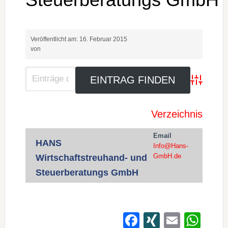
Veröffentlicht am:
16. Februar 2015
von
Advanced S
Verzeichnis
Email
HANS
Info@Hans-
Wirtschaftstreuhand- und
GmbH.de
Steuerberatungs GmbH
Facebook
XING
Email
Wh